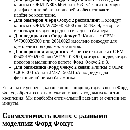
клипсы с OEM: N803946S или 363137. Они подходят
для фиксации обшивки дверей и обеспечивают
надёжное крепление.
Для бамперов Форд Фокус 2 рестайлинг
: Подойдут
клипсы с OEM: W708035S300 или 6549354, которые
используются для переднего и заднего бампера.
Для подкрылков Форд Фокус 2
: Клипсы с OEM:
W706092S300 или 20510029 идеально подходят для
крепления подкрылков и защиты.
Для порогов и молдингов
: Выбирайте клипсы с OEM:
0940915302000 или W715201S300, которые подходят для
порогов и молдингов капота Форд Фокус 2 и 3.
Для багажника Форд Фокус 2 седан
: Клипсы с OEM:
GJ6E50715A или 3M8Z1502316A подойдут для
фиксации обшивки багажника.
Если вы не уверены, какие клипсы подойдут для вашего Форд
Фокус, обратитесь к нам, указав модель, год выпуска и тип
крепления. Мы подберём оптимальный вариант за считанные
минуты!
Совместимость клипс с разными
моделями Форд Фокус