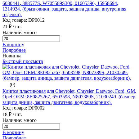
6030441, 388577S, W705589S300, 01605396, 15958694,
1314934. (брызговики, защита, защита днища, внутренняя
отделка).
Код товара: DP0012
21 ₽
/ шт.
Наличие: много
В корзину
Подробнее
Новинка
Быстрый просмотр
(0)
Клипса пластиковая для Chevrolet, Chrysler, Daewoo, Ford, GM,
Opel ОЕМ: 8E0825267, 6503598, N807389S, 21030249. (бампер,
защита днища, защита двигателя, водухозаборник).
Код товара: DP0002
18 ₽
/ шт.
Наличие: много
В корзину
Подробнее