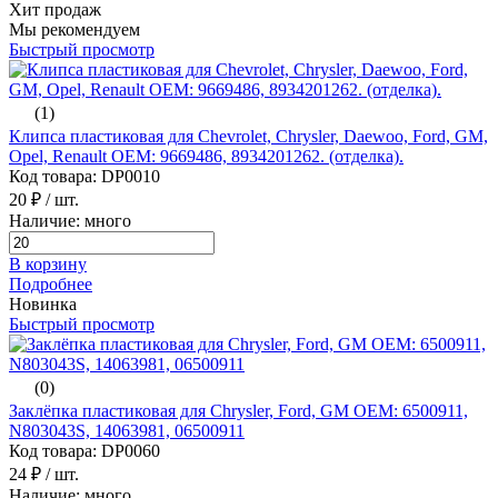
Хит продаж
Мы рекомендуем
Быстрый просмотр
(1)
Клипса пластиковая для Chevrolet, Chrysler, Daewoo, Ford, GM,
Opel, Renault ОЕМ: 9669486, 8934201262. (отделка).
Код товара: DP0010
20 ₽
/ шт.
Наличие: много
В корзину
Подробнее
Новинка
Быстрый просмотр
(0)
Заклёпка пластиковая для Chrysler, Ford, GM ОЕМ: 6500911,
N803043S, 14063981, 06500911
Код товара: DP0060
24 ₽
/ шт.
Наличие: много