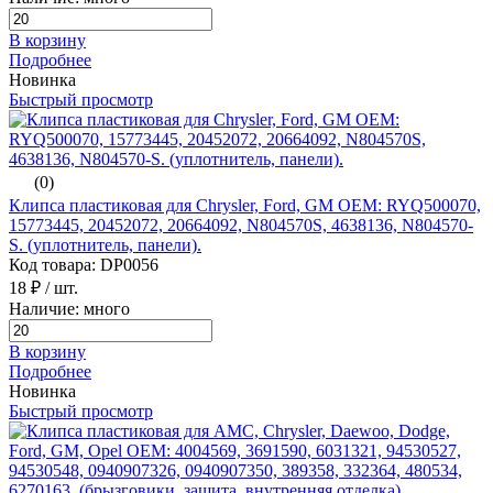
В корзину
Подробнее
Новинка
Быстрый просмотр
(0)
Клипса пластиковая для Chrysler, Ford, GM ОЕМ: RYQ500070,
15773445, 20452072, 20664092, N804570S, 4638136, N804570-
S. (уплотнитель, панели).
Код товара: DP0056
18 ₽
/ шт.
Наличие: много
В корзину
Подробнее
Новинка
Быстрый просмотр