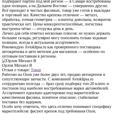
подбирают партии под мой регион — в Самаре востребованы
одни позиции, а на Дальнем Востоке — совершенно другие.
Всё приходит в чистых фасовках, товар уже готов к выкладке
в торговый зал. Качество крепежа отличное — металл,
обработка, точная геометрия — клиенты довольны, возвратов
практически нет. Цены конкурентоспособные, логистика
выстроена чётко — отгрузка день в день.
Лично для себя отметил несколько плюсов: не нужно держать
большие склады, регулярно могу пополнять только ходовые
позиции, всегда в актуальном ассортименте.
Рекомендую Avtoklipsa.ru как проверенного поставщика
автокрепежа и авто метизов для магазинов — особенно по
оптовым поставкам в регионы.
Орлов Михаил В
Отзыв о товаре:
Товар
Работаю на Ozon уже более двух лет, продаю автокрепеж и
сопутствующие запчасти. С компанией Avtoklipsa.ru
сотрудничаю полгода — брал сразу подборку топ-20 клипс и
пистонов под наиболее востребованные марки автомобилей.
Ассортимент идеально адаптирован под маркетплейсы:
качественная фасовка, понятное описание, стабильные
поставки без задержек.
Особо хочу отметить, что здесь отлично понимают специфику
маркетплейсов: фасуют крепеж под требования Ozon,