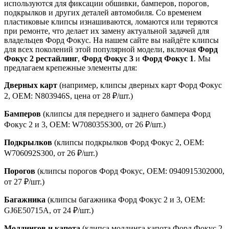
используются для фиксации обшивки, бамперов, порогов,
подкрылков и других деталей автомобиля. Со временем
пластиковые клипсы изнашиваются, ломаются или теряются
при ремонте, что делает их замену актуальной задачей для
владельцев Форд Фокус. На нашем сайте вы найдёте клипсы
для всех поколений этой популярной модели, включая
Форд
Фокус 2 рестайлинг
,
Форд Фокус 3
и
Форд Фокус 1
. Мы
предлагаем крепежные элементы для:
Дверных карт
(например, клипсы дверных карт Форд Фокус
2, OEM: N803946S, цена от 28 ₽/шт.)
Бамперов
(клипсы для переднего и заднего бампера Форд
Фокус 2 и 3, OEM: W708035S300, от 26 ₽/шт.)
Подкрылков
(клипсы подкрылков Форд Фокус 2, OEM:
W706092S300, от 26 ₽/шт.)
Порогов
(клипсы порогов Форд Фокус, OEM: 0940915302000,
от 27 ₽/шт.)
Багажника
(клипсы багажника Форд Фокус 2 и 3, OEM:
GJ6E50715A, от 24 ₽/шт.)
Молдингов и капота
(клипса молдинга капота Форд Фокус 2