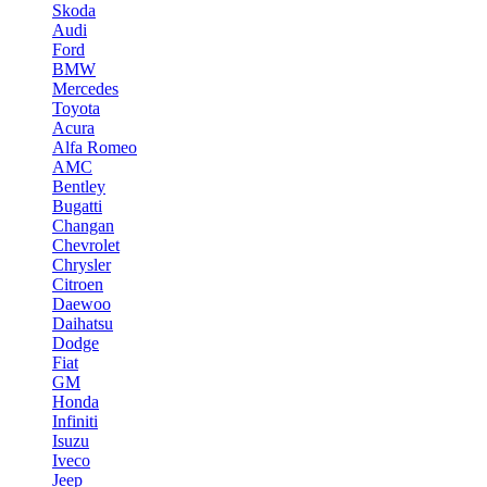
Skoda
Audi
Ford
BMW
Mercedes
Toyota
Acura
Alfa Romeo
AMC
Bentley
Bugatti
Changan
Chevrolet
Chrysler
Citroen
Daewoo
Daihatsu
Dodge
Fiat
GM
Honda
Infiniti
Isuzu
Iveco
Jeep