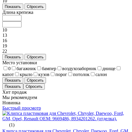
10
Показать
Сбросить
Длина крепежа
10
13
16
19
22
Показать
Сбросить
Место установки
0
багажник
бампер
воздухозаборник
днище
капот
крыло
кузов
порог
потолок
салон
Показать
Сбросить
Хит продаж
Мы рекомендуем
Новинка
Быстрый просмотр
(1)
Клипса пластиковая для Chevrolet, Chrysler, Daewoo, Ford, GM,