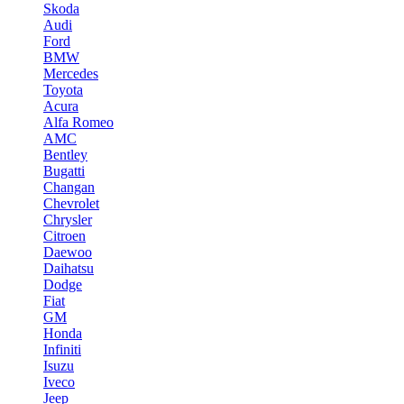
Skoda
Audi
Ford
BMW
Mercedes
Toyota
Acura
Alfa Romeo
AMC
Bentley
Bugatti
Changan
Chevrolet
Chrysler
Citroen
Daewoo
Daihatsu
Dodge
Fiat
GM
Honda
Infiniti
Isuzu
Iveco
Jeep