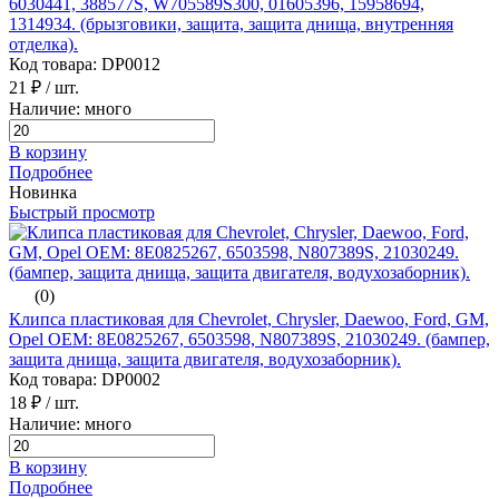
6030441, 388577S, W705589S300, 01605396, 15958694,
1314934. (брызговики, защита, защита днища, внутренняя
отделка).
Код товара: DP0012
21 ₽
/ шт.
Наличие: много
В корзину
Подробнее
Новинка
Быстрый просмотр
(0)
Клипса пластиковая для Chevrolet, Chrysler, Daewoo, Ford, GM,
Opel ОЕМ: 8E0825267, 6503598, N807389S, 21030249. (бампер,
защита днища, защита двигателя, водухозаборник).
Код товара: DP0002
18 ₽
/ шт.
Наличие: много
В корзину
Подробнее