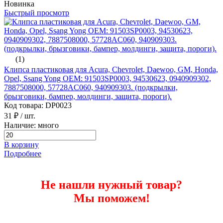
Новинка
Быстрый просмотр
(1)
Клипса пластиковая для Acura, Chevrolet, Daewoo, GM, Honda,
Opel, Ssang Yong ОЕМ: 91503SP0003, 94530623, 0940909302,
7887508000, 57728AC060, 940909303. (подкрылки,
брызговики, бампер, молдинги, защита, пороги).
Код товара: DP0023
31 ₽
/ шт.
Наличие: много
В корзину
Подробнее
Не нашли нужный товар?
Мы поможем!