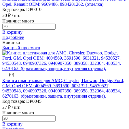
Opel, Renault ОЕМ: 9669486, 8934201262. (отделка).
Код товара: DP0010
20 ₽
/ шт.
Наличие: много
В корзину
Подробнее
Новинка
Быстрый просмотр
(0)
Клипса пластиковая для AMC, Chrysler, Daewoo, Dodge, Ford,
GM, Opel ОЕМ: 4004569, 3691590, 6031321, 94530527,
94530548, 0940907326, 0940907350, 389358, 332364, 480534,
6270163. (брызговики, защита, внутренняя отделка).
Код товара: DP0045
27 ₽
/ шт.
Наличие: много
В корзину