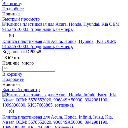
В корзину
Подробнее
Новинка
Быстрый просмотр
(0)
Клипса пластиковая для Acura, Honda, Hyundai, Kia ОЕМ:
91524SE0003. (подкрылки, бампер).
Код товара: DP0048
28 ₽
/ шт.
Наличие: много
В корзину
Подробнее
Новинка
Быстрый просмотр
(0)
Клипса пластиковая для Acura, Honda, Infiniti, Isuzu, Kia,
Nissan ОЕМ: 5578552020, 90684SA50030, 8942981190,
1099830880, KK37668865. (отделка).