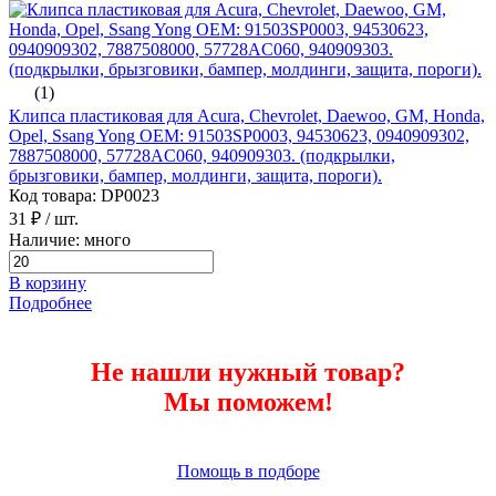
(1)
Клипса пластиковая для Acura, Chevrolet, Daewoo, GM, Honda,
Opel, Ssang Yong ОЕМ: 91503SP0003, 94530623, 0940909302,
7887508000, 57728AC060, 940909303. (подкрылки,
брызговики, бампер, молдинги, защита, пороги).
Код товара: DP0023
31 ₽
/ шт.
Наличие: много
В корзину
Подробнее
Не нашли нужный товар?
Мы поможем!
Помощь в подборе