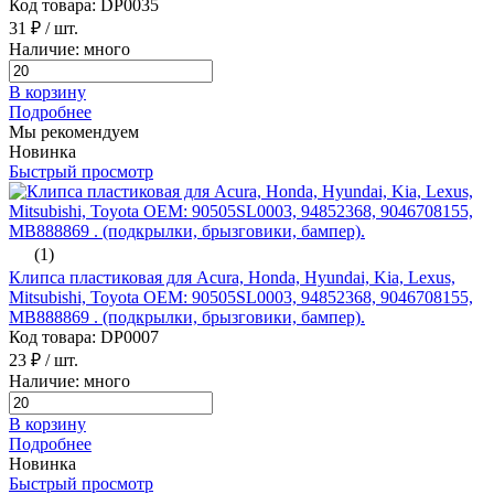
Код товара: DP0035
31 ₽
/ шт.
Наличие: много
В корзину
Подробнее
Мы рекомендуем
Новинка
Быстрый просмотр
(1)
Клипса пластиковая для Acura, Honda, Hyundai, Kia, Lexus,
Mitsubishi, Toyota ОЕМ: 90505SL0003, 94852368, 9046708155,
MB888869 . (подкрылки, брызговики, бампер).
Код товара: DP0007
23 ₽
/ шт.
Наличие: много
В корзину
Подробнее
Новинка
Быстрый просмотр