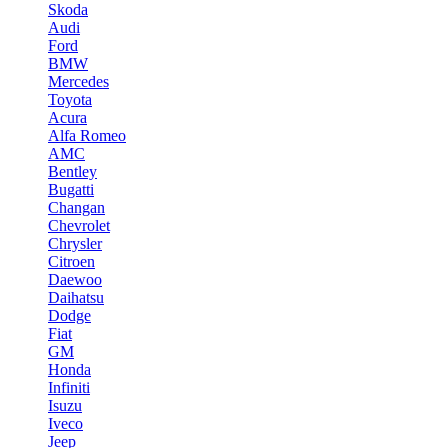
Skoda
Audi
Ford
BMW
Mercedes
Toyota
Acura
Alfa Romeo
AMC
Bentley
Bugatti
Changan
Chevrolet
Chrysler
Citroen
Daewoo
Daihatsu
Dodge
Fiat
GM
Honda
Infiniti
Isuzu
Iveco
Jeep