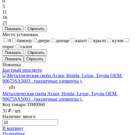
0
5
11
16
21
Показать
Сбросить
Место установки
0
бампер
двери
днище
капот
крыло
кузов
порог
салон
Показать
Сбросить
Новинка
Быстрый просмотр
(0)
Металлическая скоба Acura, Honda, Lexus, Toyota ОЕМ:
90675SA5003 . (различные элементы ).
Код товара: DM0060
31 ₽
/ шт.
Наличие: много
В корзину
Подробнее