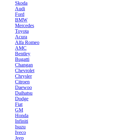
Skoda
Audi
Ford
BMW
Mercedes
Toyota
Acura
Alfa Romeo
AMC
Bentley
Bugatti
Changan
Chevrolet
Chrysler
Citroen
Daewoo
Daihatsu
Dodge
Fiat
GM
Honda
Infiniti
Isuzu
Iveco
Jeep