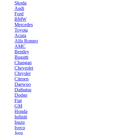
Skoda
Audi
Ford
BMW
Mercedes
Toyota
Acura
Alfa Romeo
AMC
Bentley
Bugatti
Changan
Chevrolet
Chrysler
Citroen
Daewoo
Daihatsu
Dodge
Fiat
GM
Honda
Infiniti
Isuzu
Iveco
Jeep