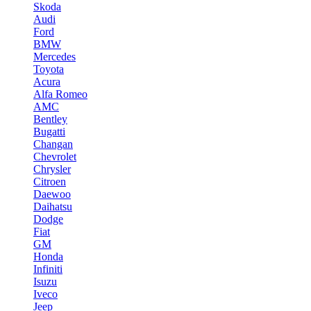
Skoda
Audi
Ford
BMW
Mercedes
Toyota
Acura
Alfa Romeo
AMC
Bentley
Bugatti
Changan
Chevrolet
Chrysler
Citroen
Daewoo
Daihatsu
Dodge
Fiat
GM
Honda
Infiniti
Isuzu
Iveco
Jeep