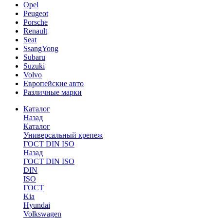
Opel
Peugeot
Porsche
Renault
Seat
SsangYong
Subaru
Suzuki
Volvo
Европейские авто
Различные марки
Каталог
Назад
Каталог
Универсальный крепеж
ГОСТ DIN ISO
Назад
ГОСТ DIN ISO
DIN
ISO
ГОСТ
Kia
Hyundai
Volkswagen