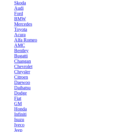
Skoda
Audi
Ford
BMW
Mercedes
Toyota
Acura
Alfa Romeo
AMC
Bentley
Bugatti
Changan
Chevrolet
Chrysler
Citroen
Daewoo
Daihatsu
Dodge
Fiat
GM
Honda
Infiniti
Isuzu
Iveco
Jeep