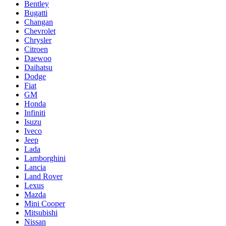
Bentley
Bugatti
Changan
Chevrolet
Chrysler
Citroen
Daewoo
Daihatsu
Dodge
Fiat
GM
Honda
Infiniti
Isuzu
Iveco
Jeep
Lada
Lamborghini
Lancia
Land Rover
Lexus
Mazda
Mini Cooper
Mitsubishi
Nissan