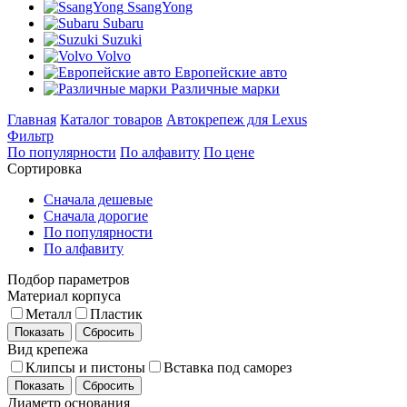
SsangYong
Subaru
Suzuki
Volvo
Европейские авто
Различные марки
Главная
Каталог товаров
Автокрепеж для Lexus
Фильтр
По популярности
По алфавиту
По цене
Сортировка
Сначала дешевые
Сначала дорогие
По популярности
По алфавиту
Подбор параметров
Материал корпуса
Металл
Пластик
Показать
Сбросить
Вид крепежа
Клипсы и пистоны
Вставка под саморез
Показать
Сбросить
Диаметр основания