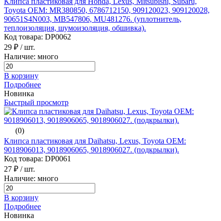
Клипса пластиковая для Honda, Lexus, Mitsubishi, Subaru,
Toyota ОЕМ: MR380850, 6786712150, 909120023, 909120028,
90651S4N003, MB547806, MU481276. (уплотнитель,
теплоизоляция, шумоизоляция, обшивка).
Код товара: DP0062
29 ₽
/ шт.
Наличие: много
В корзину
Подробнее
Новинка
Быстрый просмотр
(0)
Клипса пластиковая для Daihatsu, Lexus, Toyota ОЕМ:
9018906013, 9018906065, 9018906027. (подкрылки).
Код товара: DP0061
27 ₽
/ шт.
Наличие: много
В корзину
Подробнее
Новинка