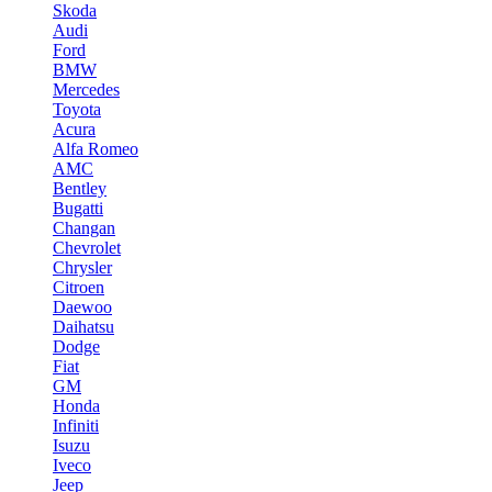
Skoda
Audi
Ford
BMW
Mercedes
Toyota
Acura
Alfa Romeo
AMC
Bentley
Bugatti
Changan
Chevrolet
Chrysler
Citroen
Daewoo
Daihatsu
Dodge
Fiat
GM
Honda
Infiniti
Isuzu
Iveco
Jeep