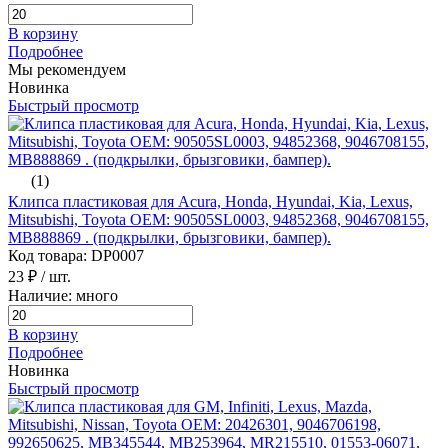
В корзину
Подробнее
Мы рекомендуем
Новинка
Быстрый просмотр
(1)
Клипса пластиковая для Acura, Honda, Hyundai, Kia, Lexus,
Mitsubishi, Toyota ОЕМ: 90505SL0003, 94852368, 9046708155,
MB888869 . (подкрылки, брызговики, бампер).
Код товара: DP0007
23 ₽
/ шт.
Наличие: много
В корзину
Подробнее
Новинка
Быстрый просмотр