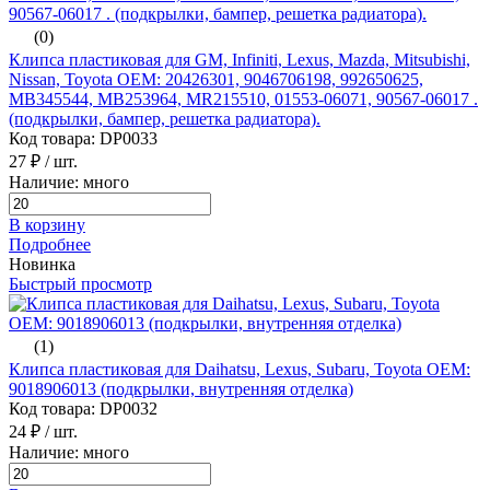
(0)
Клипса пластиковая для GM, Infiniti, Lexus, Mazda, Mitsubishi,
Nissan, Toyota ОЕМ: 20426301, 9046706198, 992650625,
MB345544, MB253964, MR215510, 01553-06071, 90567-06017 .
(подкрылки, бампер, решетка радиатора).
Код товара: DP0033
27 ₽
/ шт.
Наличие: много
В корзину
Подробнее
Новинка
Быстрый просмотр
(1)
Клипса пластиковая для Daihatsu, Lexus, Subaru, Toyota ОЕМ:
9018906013 (подкрылки, внутренняя отделка)
Код товара: DP0032
24 ₽
/ шт.
Наличие: много