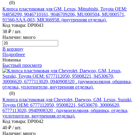
(0)
Клипса пластиковая для GM, Lexus, Mitsubishi, Toyota ОЕМ:
94858299, 9046710161, 9046709206, MU000504, MU000571,
91560-SAA-003, MR366958. (внутренняя отделка).
Код товара: DP0043
38 ₽
/ шт.
Наличие: много
В корзину
Подробнее
Новинка
Быстрый просмотр
(0)
Клипса пластиковая для Chevrolet, Daewoo, GM, Lexus, Suzuki,
Toyota ОЕМ: 6777112050, 95008221, 94530670, 30006620,
6777113020, 0940908320 . (шумоизоляция, обшивка, отделка,
уплотнители, внутренняя отделка).
Код товара: DP0042
40 ₽
/ шт.
Наличие: много